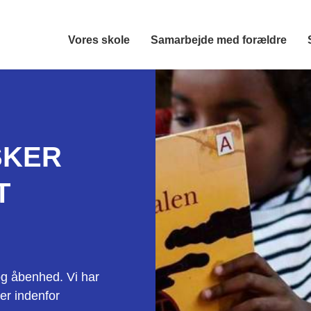
Vores skole
Samarbejde med forældre
SKER
T
og åbenhed. Vi har
er indenfor