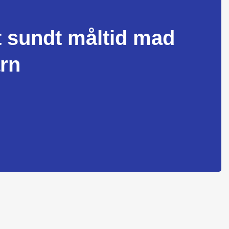
et sundt måltid mad
arn