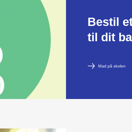
Bestil 
til dit b
Mad på skolen